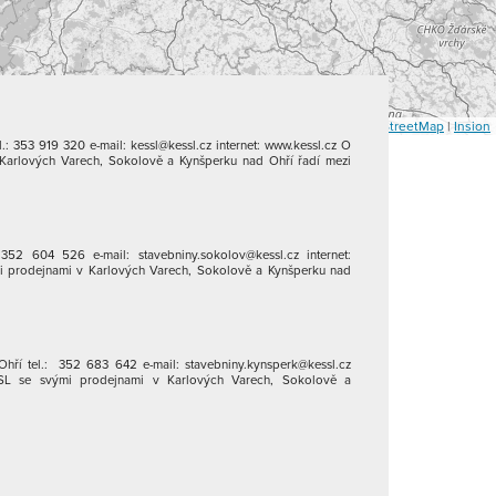
Leaflet
|
OpenStreetMap
|
Insion
: 353 919 320 e-mail: kessl@kessl.cz internet: www.kessl.cz O
Karlových Varech, Sokolově a Kynšperku nad Ohří řadí mezi
352 604 526 e-mail: stavebniny.sokolov@kessl.cz internet:
i prodejnami v Karlových Varech, Sokolově a Kynšperku nad
hří tel.: 352 683 642 e-mail: stavebniny.kynsperk@kessl.cz
ESSL se svými prodejnami v Karlových Varech, Sokolově a