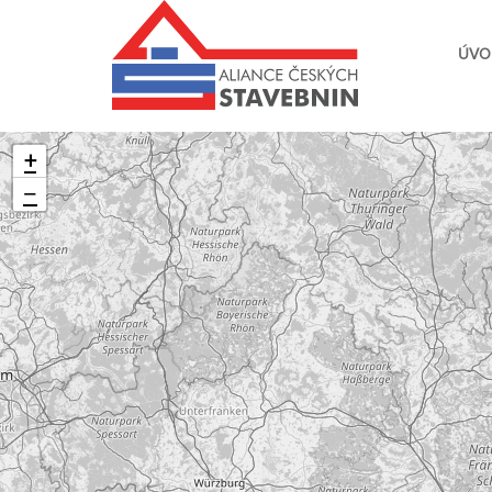
ÚVO
+
−