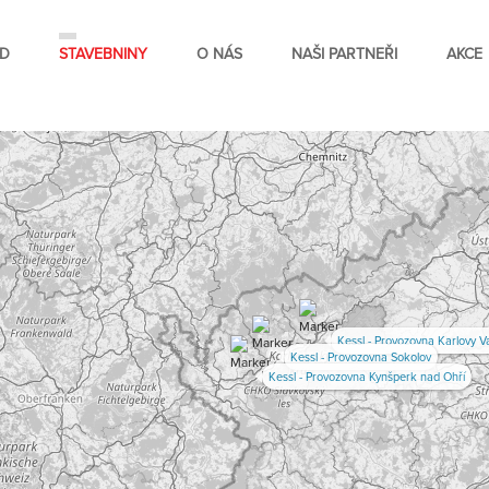
D
STAVEBNINY
O NÁS
NAŠI PARTNEŘI
AKCE
Kessl - Provozovna Karlovy V
Kessl - Provozovna Sokolov
Kessl - Provozovna Kynšperk nad Ohří