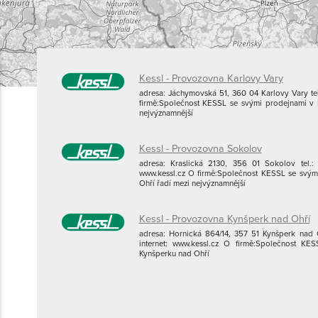
Kessl - Provozovna Karlovy Vary
adresa: Jáchymovská 51, 360 04 Karlovy Vary tel.
firmě:Společnost KESSL se svými prodejnami v 
nejvýznamnější
Kessl - Provozovna Sokolov
adresa: Kraslická 2130, 356 01 Sokolov tel.: 
www.kessl.cz O firmě:Společnost KESSL se svým
Ohří řadí mezi nejvýznamnější
Kessl - Provozovna Kynšperk nad Ohří
adresa: Hornická 864/14, 357 51 Kynšperk nad O
internet: www.kessl.cz O firmě:Společnost K
Kynšperku nad Ohří