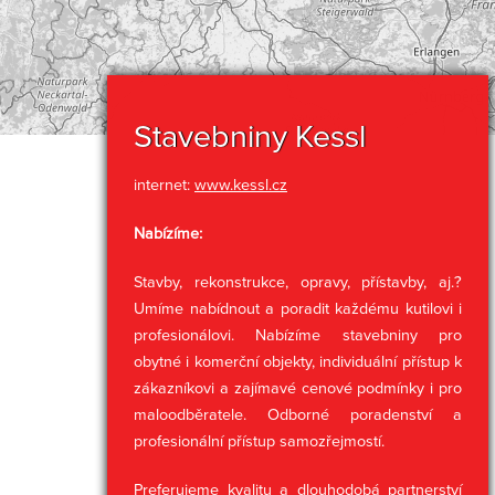
Stavebniny Kessl
internet:
www.kessl.cz
Nabízíme:
Stavby, rekonstrukce, opravy, přístavby, aj.?
Umíme nabídnout a poradit každému kutilovi i
profesionálovi. Nabízíme stavebniny pro
obytné i komerční objekty, individuální přístup k
zákazníkovi a zajímavé cenové podmínky i pro
maloodběratele. Odborné poradenství a
profesionální přístup samozřejmostí.
Preferujeme kvalitu a dlouhodobá partnerství